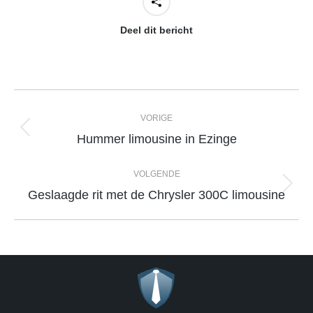
Deel dit bericht
Berichtnavigatie
VORIGE
Vorige
Hummer limousine in Ezinge
bericht:
VOLGENDE
Volgende
Geslaagde rit met de Chrysler 300C limousine
bericht: