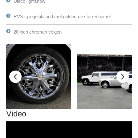
Disco lightshow
RVS spiegelplafond met gekleurde sterrenhemel
20 inch chromen velgen
Video